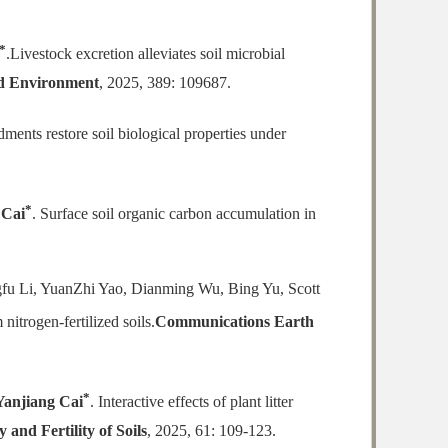
*
.Livestock excretion alleviates soil microbial
nd Environment
, 2025, 389: 109687.
ments restore soil biological properties under
*
 Cai
. Surface soil organic carbon accumulation in
fu Li, YuanZhi Yao, Dianming Wu, Bing Yu, Scott
nitrogen-fertilized soils.
Communications Earth
*
Yanjiang Cai
. Interactive effects of plant litter
y and Fertility of Soils
, 2025, 61: 109-123.