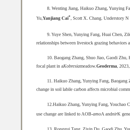
8. Wenting Jiang, Haikuo Zhang, Yunying Fa
*
Yu,
Yanjiang Cai
, Scott X. Chang. Understory N a
9. Yuye Shen, Yunying Fang, Huai Chen, Zi
relationships between livestock grazing behaviors a
10. Baogang Zhang, Shuo Jiao, Gaodi Zhu, 
focal plant in a
Kobresia
meadow.
Geoderma
, 2023
11. Haikuo Zhang, Yunying Fang, Baogang Z
change in soil labile carbon affects microbial com
12.Haikuo Zhang, Yunying Fang, Youchao Ch
use change are linked to AOB-
amo
A and
nir
K gene
13. Ronggui Tang, Ziyin Du, Gaodi Zhu, Yun