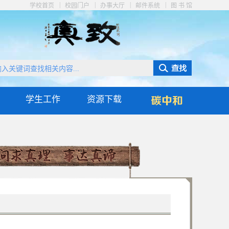
|
|
|
|
学校首页
校园门户
办事大厅
邮件系统
图 书 馆
学生工作
资源下载