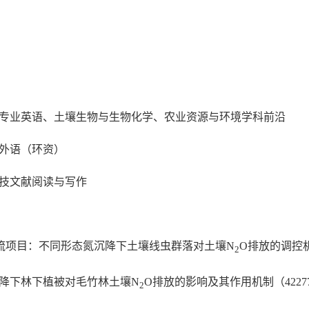
专业英语、土壤生物与生物化学、农业资源与环境学科前沿
外语（环资）
技文献阅读与写作
交流项目：不同形态氮沉降下土壤线虫群落对土壤N
O排放的调控机制（
2
沉降下林下植被对毛竹林土壤N
O排放的影响及其作用机制（4227728
2