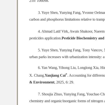
210: 106098.
3. Yuye Shen, Yunying Fang, Yvonne Oelman
carbon and phosphorus limitations relative to tramp
4. Ahmad Latif Virk, Awais Shakoor, Naee
pesticides application.
Pesticide Biochemistry and
5. Yuye Shen, Yunying Fang, Tony Vancov, 
urban parks increases with urbanization intensity: 
6. Yan Wang, Yihong Liu, Longlong Xia, Hi
*
X. Chang,
Yanjiang Cai
. Accounting for differenc
& Environment
, 2025, 6: 29.
7. Shoujia Zhuo, Yunying Fang, Youchao Ch
chemistry and organic/inorganic forms of nitrogen