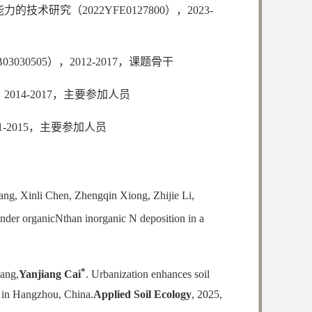
究（2022YFE0127800），2023-
505），2012-2017，课题骨干
4-2017，主要参加人员
-2015，主要参加人员
ng, Xinli Chen, Zhengqin Xiong, Zhijie Li,
under organicNthan inorganic N deposition in a
*
ang,
Yanjiang Cai
. Urbanization enhances soil
dy in Hangzhou, China.
Applied Soil Ecology
, 2025,