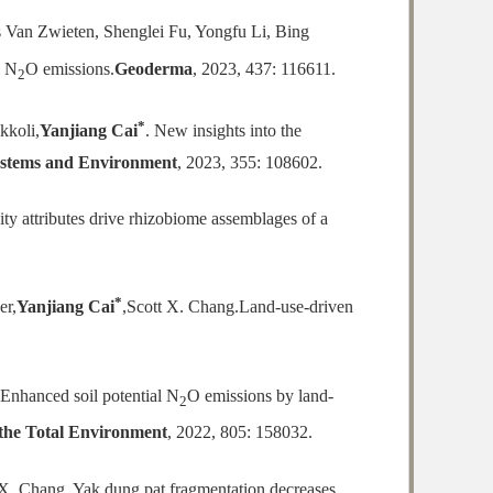
 Van Zwieten, Shenglei Fu, Yongfu Li, Bing
l N
O emissions.
Geoderma
, 2023, 437: 116611.
2
*
kkoli,
Yanjiang Cai
. New insights into the
ystems and Environment
, 2023, 355: 108602.
y attributes drive rhizobiome assemblages of a
*
er,
Yanjiang Cai
,Scott X. Chang.Land-use-driven
Enhanced soil potential N
O emissions by land-
2
 the Total Environment
, 2022, 805: 158032.
 X. Chang. Yak dung pat fragmentation decreases