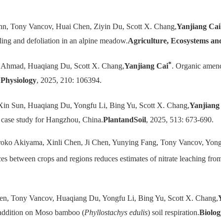
n, Tony Vancov, Huai Chen, Ziyin Du, Scott X. Chang,
Yanjiang Cai
ling and defoliation in an alpine meadow.
Agriculture, Ecosystems a
*
m Ahmad, Huaqiang Du, Scott X. Chang,
Yanjiang Cai
. Organic amend
 Physiology
, 2025, 210: 106394.
Xin Sun, Huaqiang Du, Yongfu Li, Bing Yu, Scott X. Chang,
Yanjiang
a case study for Hangzhou, China.
Plant
and
Soil
, 2025, 513: 673-690.
roko Akiyama, Xinli Chen, Ji Chen, Yunying Fang, Tony Vancov, Yong
es between crops and regions reduces estimates of nitrate leaching from 
en, Tony Vancov, Huaqiang Du, Yongfu Li, Bing Yu, Scott X. Chang,
 addition on Moso bamboo (
Phyllostachys edulis
) soil respiration.
Biolog