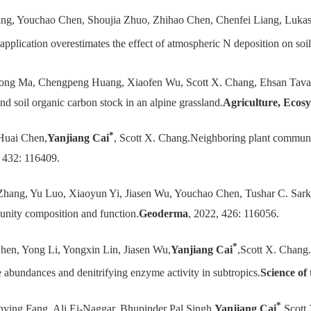
ng, Youchao Chen, Shoujia Zhuo, Zhihao Chen, Chenfei Liang, Lukas
pplication overestimates the effect of atmospheric N deposition on soi
long Ma, Chengpeng Huang, Xiaofen Wu, Scott X. Chang, Ehsan Tava
nd soil organic carbon stock in an alpine grassland.
Agriculture, Ecos
*
Huai Chen,
Yanjiang Cai
, Scott X. Chang.Neighboring plant communit
, 432: 116409.
hang, Yu Luo, Xiaoyun Yi, Jiasen Wu, Youchao Chen, Tushar C. Sark
munity composition and function.
Geoderma
, 2022, 426: 116056.
*
en, Yong Li, Yongxin Lin, Jiasen Wu,
Yanjiang Cai
,Scott X. Chang.
 abundances and denitrifying enzyme activity in subtropics.
Science of
*
ying Fang, Ali Ei-Naggar, Bhupinder Pal Singh,
Yanjiang Cai
,Scott