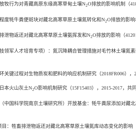
要放牧行为对青藏高原东缘高寒草甸土壤N
O排放的影响机制（4187
2
化程度牦牛粪便斑块对藏北高寒草原土壤氮转化和N
O排放的影响机制
2
畜排泄物返还对藏北高寒草原土壤氨挥发和N
O排放的影响（41201
2
科技领军人才培育专项）：氮沉降耦合管理措施对毛竹林土壤氮
键过程对生物质炭和肥料的响应机制研究（2018FR006），201
对日本火山灰土N
O影响机制研究（15F15403），2015-2017，
2
室（中国科学院南京土壤研究所）开放基金：牦牛粪尿添加对藏
：牲畜排泄物返还对藏北高寒草原土壤氮库动态变化的影响（SDS-QN