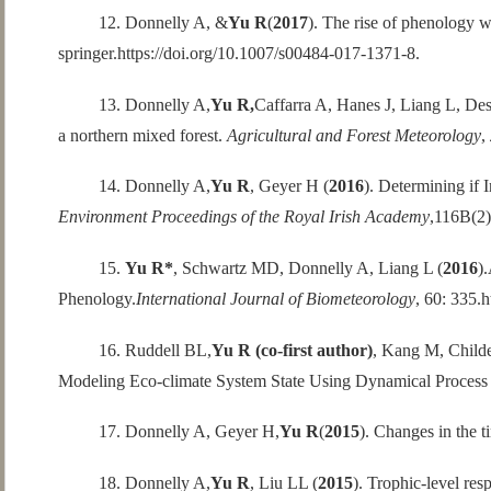
12. Donnelly A, &
Yu R
(
2017
). The rise of phenology w
springer.
https://doi.org/10.1007/s00484-017-1371-8
.
13. Donnelly A,
Yu R,
Caffarra A, Hanes J, Liang L, De
a northern mixed forest.
Agricultural and Forest Meteorology
,
14. Donnelly A,
Yu R
, Geyer H (
2016
).
Determining if I
Environment Proceedings of the Royal Irish Academy
,116B(2)
15.
Yu R*
, Schwartz MD, Donnelly A, Liang L (
2016
)
Phenology.
International Journal of Biometeorology
, 60: 335.
h
16. Ruddell BL,
Yu R (co-first author)
, Kang M, Childe
Modeling Eco-climate System State Using Dynamical Process
17. Donnelly A, Geyer H,
Yu R
(
2015
). Changes in the t
18. Donnelly A,
Yu R
, Liu LL (
2015
). Trophic-level res