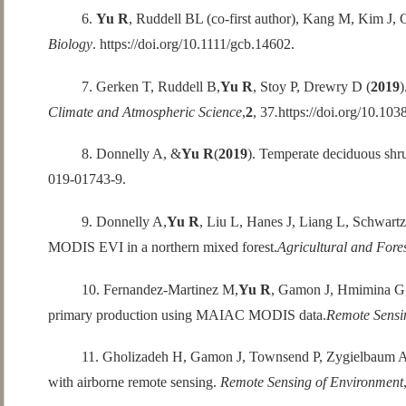
6.
Yu R
, Ruddell BL (co-first author), Kang M, Kim J, 
Biology
.
https://doi.org/10.1111/gcb.14602
.
7. Gerken T, Ruddell B,
Yu R
, Stoy P, Drewry D (
2019
)
Climate and Atmospheric Science
,
2
, 37
.
https://doi.org/10.10
8. Donnelly A, &
Yu R
(
2019
). Temperate deciduous shru
019-01743-9
.
9. Donnelly A,
Yu R
, Liu L, Hanes J, Liang L, Schwart
MODIS EVI in a northern mixed forest.
Agricultural and Fore
10. Fernandez-Martinez M,
Yu R
, Gamon J, Hmimina G, F
primary production using MAIAC MODIS data.
Remote Sensi
11. Gholizadeh H, Gamon J, Townsend P, Zygielbaum 
with airborne remote sensing.
Remote Sensing of Environment