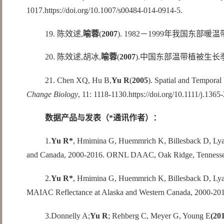
1017.
https://doi.org/10.1007/s00484-014-0914-5
.
19. 陈效逑,
喻蓉
(
2007
). 1982－1999年我国东部
20. 陈效逑,胡冰,
喻蓉
(
2007
).中国东部温带植被生长
21. Chen XQ, Hu B,
Yu R
(
2005
). Spatial and Tempora
Change Biology
, 11: 1118-1130.
https://doi.org/10.1111/j.136
数据产品与发表（*通讯作者）：
1.
Yu R*
, Hmimina G, Huemmrich K, Billesback D, Lya
and Canada, 2000-2016. ORNL DAAC, Oak Ridge, Tenness
2.
Yu R*
, Hmimina G, Huemmrich K, Billesback D, Ly
MAIAC Reflectance at Alaska and Western Canada, 2000-2
3.
Donnelly A;
Yu R
; Rehberg C, Meyer G, Young E
(20