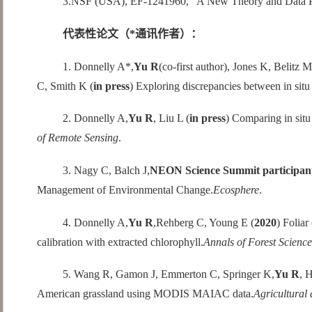
3.NSF (USA), EF-1241960, “A New Theory and Data P
代表性论文（*通讯作者）：
1. Donnelly A*,
Yu R
(co-first author), Jones K, Belit
C, Smith K (
in press
) Exploring discrepancies between in sit
2. Donnelly A,
Yu R
, Liu L (
in press
) Comparing in situ 
of Remote Sensing
.
3. Nagy C, Balch J,
NEON Science Summit participan
Management of Environmental Change.
Ecosphere
.
4. Donnelly A,
Yu R
,Rehberg C, Young E (
2020
) Folia
calibration with extracted chlorophyll.
Annals of Forest Science
5. Wang R, Gamon J, Emmerton C, Springer K,
Yu R
, 
American grassland using MODIS MAIAC data.
Agricultural