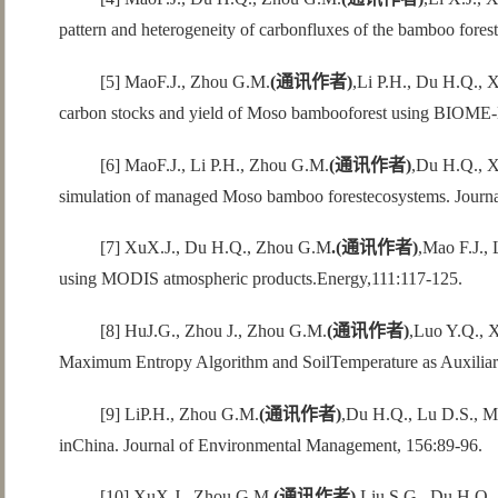
pattern and heterogeneity of carbonfluxes of the bamboo fores
[5] MaoF.J., Zhou G.M.
(
通讯作者
)
,Li P.H., Du H.Q., X
carbon stocks and yield of Moso bambooforest using BIOME
[6] MaoF.J., Li P.H., Zhou G.M.
(
通讯作者
)
,Du H.Q., X
simulation of managed Moso bamboo forestecosystems. Journ
[7] XuX.J., Du H.Q., Zhou G.M
.(
通讯作者
)
,Mao F.J., 
using MODIS atmospheric products.Energy,111:117-125.
[8] HuJ.G., Zhou J., Zhou G.M.
(
通讯作者
)
,Luo Y.Q., X
Maximum Entropy Algorithm and SoilTemperature as Auxilia
[9] LiP.H., Zhou G.M.
(
通讯作者
)
,Du H.Q., Lu D.S., Mo
inChina. Journal of Environmental Management, 156:89-96.
[10] XuX.J., Zhou G.M.
(
通讯作者
),
Liu S.G., Du H.Q., 