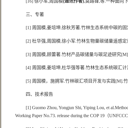
[16] 徐小军,周国模
(
通讯作者
)
,莫路锋,等.一种面向下垫面
三、专著
[1] 周国模,姜培坤,徐秋芳著.竹林生态系统中碳的固定与
[2] 杜华强,周国模,徐小军.竹林生物量碳储量遥感定量估
[3] 周国模,顾蕾著.竹材产品碳储量与碳足迹研究[M].
[4] 周国模,姜培坤,杜华强等著.竹林生态系统碳汇计测
[5] 周国模，施拥军.竹林碳汇项目开发与实践[M].
四、技术报告
[1] Guomo Zhou, Yongjun Shi, Yiping Lou, et al.Meth
Working Paper No.73. release during the COP