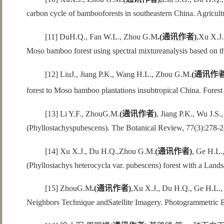
carbon cycle of bambooforests in southeastern China. Agricul
[11] DuH.Q., Fan W.L., Zhou G.M
.(
通讯作者
)
,Xu X.J.
Moso bamboo forest using spectral mixtureanalysis based on t
[12] LiuJ., Jiang P.K., Wang H.L., Zhou G.M.
(
通讯作
forest to Moso bamboo plantations insubtropical China. Fore
[13] Li Y.F., ZhouG.M.
(
通讯作者
)
, Jiang P.K., Wu J.S
(Phyllostachyspubescens). The Botanical Review, 77(3):278-2
[14] Xu X.J., Du H.Q.,Zhou G.M.
(
通讯作者
)
, Ge H.L.
(Phyllostachys heterocycla var. pubescens) forest with a Lan
[15] ZhouG.M
.(
通讯作者
)
,Xu X.J., Du H.Q., Ge H.L.,
Neighbors Technique andSatellite Imagery. Photogrammetric 