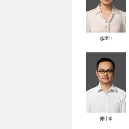
邬建红
傅伟军