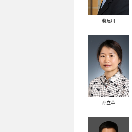
裴建川
孙立苹