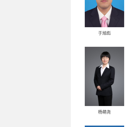
​于旭彪
杨萌尧