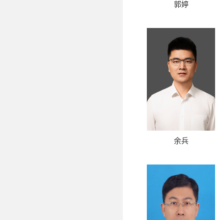
郭婷
余兵