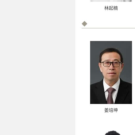
林起楠
◆
姜培坤