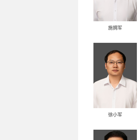
施拥军
徐小军