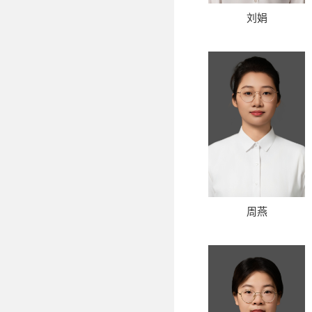
刘娟
周燕