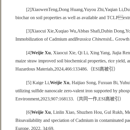
[2]XiaowenTeng,Dong Huang,Yuyou Zhi,Yaqian Li,Du
biochar on soil properties as well as available and TCLPextr
[3]Xiaocui Xie,Xuqiao Wu,Abbas Shafi,Dubin Dong,Y
Immobilization of Cadmium and
Brassica Chinensis
L. Growth 
[4]
Weijie Xu
, Xiaocui Xie, Qi Li, Xing Yang, Jiajia Re
maize straw improved soil biochemical properties, rice yield,
Hazardous Materials,2024,466:133486.（ESI高被引）
[5] Kaige Li,
Weijie Xu
, Haijiao Song, Fuxuan Bi, Yuhui
utilizing sulfide nanoscale zero-valent iron supported by phos
Environment,2023,907:168133.（共同一作,ESI高被引）
[6]
Weijie Xu
, Linlin Xiao, Shuzhen Hou, Gul Rukh, M
Bioavailability and speciation of Cadmium in contaminated pad
Europe, 2022, 34:69.