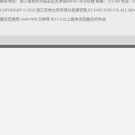
联系地址：浙江省杭州市临安区武肃街666号7号学院楼 邮编：311300 电话：0571-63740
COPYRIGHT © 2019 浙江农林大学环境与资源学院 ET.ZAFU.EDU.CN, ALL RIGH
建议您使用 1440×900 分辨率 IE11.0 以上版本浏览器访问本站