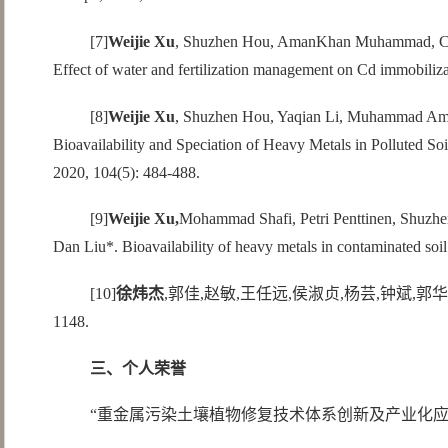
[7]
Weijie Xu
, Shuzhen Hou, AmanKhan Muhammad, Chao
Effect of water and fertilization management on Cd immobiliz
[8]
Weijie Xu
, Shuzhen Hou, Yaqian Li, Muhammad Am
Bioavailability and Speciation of Heavy Metals in Polluted So
2020, 104(5): 484-488.
[9]
Weijie Xu,
Mohammad Shafi, Petri Penttinen, Shuzhe
Dan Liu*. Bioavailability of heavy metals in contaminated soil
[10]
徐炜杰
,郭佳,赵敏,王任远,侯淑贞,杨芸,钟斌,郭华,
1148.
三
、
个人荣誉
“重金属污染土壤植物修复技术体系创新及产业化应用”