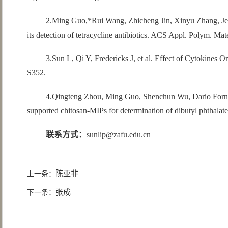
2.Ming Guo,*Rui Wang, Zhicheng Jin, Xinyu Zhang, Jess
its detection of tetracycline antibiotics. ACS Appl. Polym. Ma
3.Sun L, Qi Y, Fredericks J, et al. Effect of Cytokines
S352.
4.Qingteng Zhou, Ming Guo, Shenchun Wu, Dario Fornar
supported chitosan-MIPs for determination of dibutyl phthalat
联系方式：
sunlip@zafu.edu.cn
陈亚非
上一条：
张成
下一条：