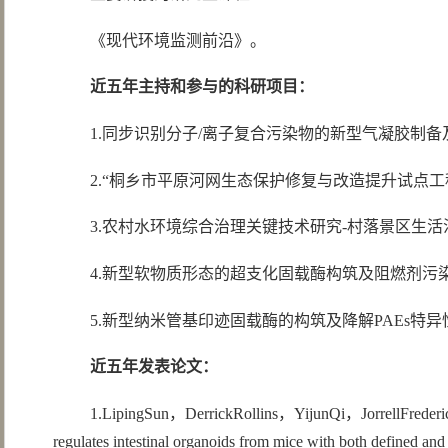
《现代环境监测前沿》。
近五年主持和参与的科研项目：
1.同步识别分子/离子复合污染物的新型气凝胶制备及
2.“桐乡市平原河网生态保护修复与改造提升试点工程
3.农村水环境综合治理关键技术研究-村落景区生活
4.新型软物质形态的超支化固载酶构筑及阻燃剂污染物
5.新型纳米管基印迹固载酶的构筑及降解PAEs特异性
近五年发表论文：
1.LipingSun，DerrickRollins，YijunQi，JorrellFrede
regulates intestinal organoids from mice with both defined an