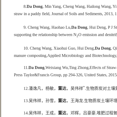
8.
Da Dong
, Min Yang, Cheng Wang, Hailong Wang, Yi 
straw in a paddy field, Journal of Soils and Sediments, 2013, 
9. Cheng Wang, Haohao Lu,
Da Dong
, Hui Deng, P J 
supporting the relationship between N
O emission and denitr
2
10. Cheng Wang, Xiaohui Guo, Hui Deng,
Da Dong
, Q
manure composting,Applied Microbiology and Biotechnology,
11.
Da Dong
,Weixiang Wu,Ting Zhong,Effects of Straw-
Press Taylor&Francis Group, pp 294-326, United States, 2015
*
12.潘逸凡，杨敏，
董达
，吴伟祥
.生物质炭对土壤氮
13.吴伟祥，孙雪，
董达
，王海龙.生物质炭土壤环境
14.吴伟祥，王成，
董达
，邓辉，吕豪豪.堆肥过程氧化亚氮