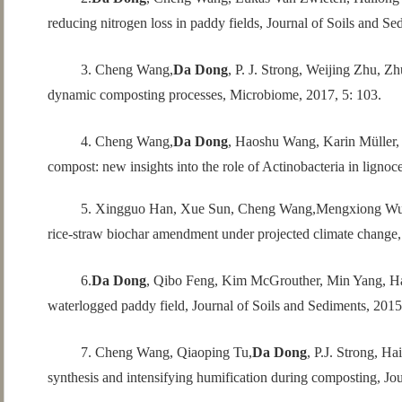
reducing nitrogen loss in paddy fields, Journal of Soils and S
3. Cheng Wang,
Da Dong
, P. J. Strong, Weijing Zhu,
dynamic composting processes, Microbiome, 2017, 5: 103.
4. Cheng Wang,
Da Dong
, Haoshu Wang, Karin Müller
compost: new insights into the role of Actinobacteria in ligno
5. Xingguo Han, Xue Sun, Cheng Wang,Mengxiong Wu
rice-straw biochar amendment under projected climate change, 
6.
Da Dong
, Qibo Feng, Kim McGrouther, Min Yang, 
waterlogged paddy field, Journal of Soils and Sediments, 2015
7. Cheng Wang, Qiaoping Tu,
Da Dong
, P.J. Strong, 
synthesis and intensifying humification during composting, Jo