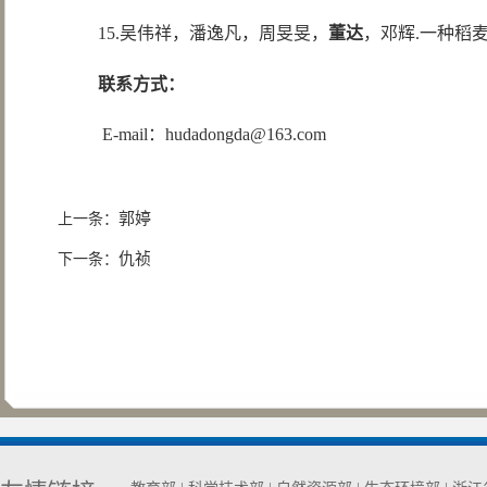
15.吴伟祥，潘逸凡，周旻旻，
董达
，邓辉.一种稻麦收
联系方式：
E-mail：hudadongda@163.com
郭婷
上一条：
仇祯
下一条：