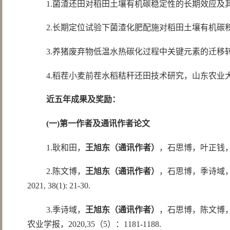
1.菌渣还田对稻田土壤有机碳稳定性的长期效应及其微生
2.长期定位试验下菌渣化肥配施对稻田土壤有机碳积累和
3.养猪废弃物低温水热碳化过程中关键元素的迁移转化及
4.稻茬小麦前茬水稻秸秆还田技术研究，山东农业大学合
近五年成果及奖励：
(
一
)
第一作者及通讯作者论文
1.耿和田，
王旭东（通讯作者）
，石思博，叶正钱，周
2.陈文博，
王旭东（通讯作者）
，石思博，季诗域，
2021, 38(1): 21-30.
3.季诗域，
王旭东（通讯作者）
，石思博，陈文博
农业学报，2020,35（5）：1181-1188.