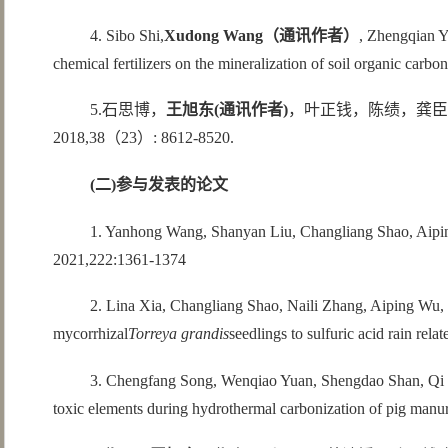
4. Sibo Shi,
Xudong Wang
（通讯作者）
, Zhengqian Y
chemical fertilizers on the mineralization of soil organic car
5.石思博，
王旭东
(
通讯作者
)
，叶正钱，陈绩，龚臣
2018,38（23）: 8612-8520.
(
二
)
参与发表的论文
1. Yanhong Wang, Shanyan Liu, Changliang Shao, Aipi
2021,222:1361-1374
2. Lina Xia, Changliang Shao, Naili Zhang, Aiping Wu, 
mycorrhizal
Torreya grandis
seedlings to sulfuric acid rain rel
3. Chengfang Song, Wenqiao Yuan, Shengdao Shan, Qi
toxic elements during hydrothermal carbonization of pig man