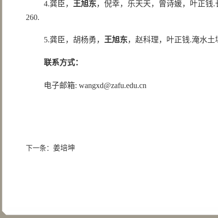
4.龚臣，
王旭东
，倪幸，乐天天，曾诗媛，叶正钱.长期菌
260.
5.龚臣，胡杨勇，
王旭东
，赵科理，叶正钱.淹水土壤
联系方式：
电子邮箱: wangxd@zafu.edu.cn
姜培坤
下一条：