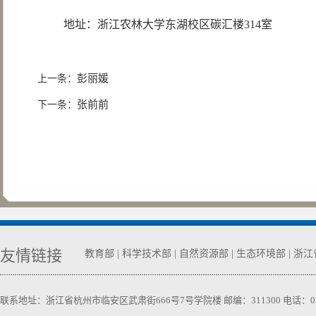
地址：浙江农林大学东湖校区碳汇楼314室
彭丽媛
上一条：
张前前
下一条：
友情链接
教育部
|
科学技术部
|
自然资源部
|
生态环境部
|
浙江
联系地址：浙江省杭州市临安区武肃街666号7号学院楼 邮编：311300 电话：0571-63740