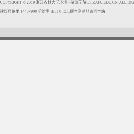
COPYRIGHT © 2019 浙江农林大学环境与资源学院 ET.ZAFU.EDU.CN, ALL RIGH
建议您使用 1440×900 分辨率 IE11.0 以上版本浏览器访问本站