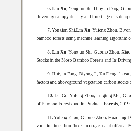
6.
Lin Xu
, Yongjun Shi, Huiyun Fang, Guom
driven by canopy density and forest age in subtropi
7. Yongjun Shi,
Lin Xu
, Yufeng Zhou, Biyon
bamboo forests using machine learning algorithm c
8.
Lin Xu
, Yongjun Shi, Guomo Zhou, Xiao
Stocks in the Moso Bamboo Forests and Its Driving
9. Huiyun Fang, Biyong Ji, Xu Deng, Jiaya
factors and aboveground vegetation carbon stocks 
10. Lei Gu, Yufeng Zhou, Tingting Mei, G
of Bamboo Forests and Its Products.
Forests
, 2019
11. Yufeng Zhou, Guomo Zhou, Huaqiang Du,
variation in carbon fluxes in on-year and off-year