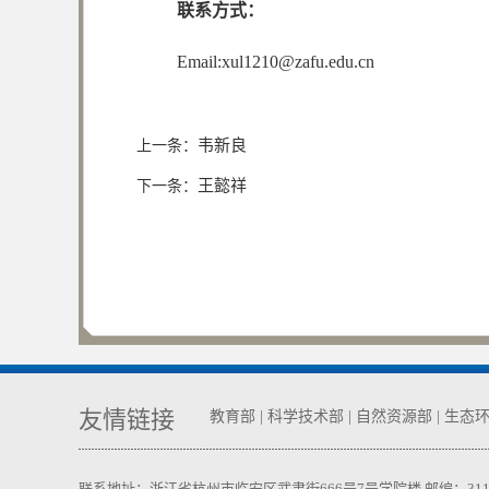
联系方式：
Email:
xul1210@zafu.edu.cn
韦新良
上一条：
王懿祥
下一条：
友情链接
教育部
|
科学技术部
|
自然资源部
|
生态
联系地址：浙江省杭州市临安区武肃街666号7号学院楼 邮编：311300 电话：05