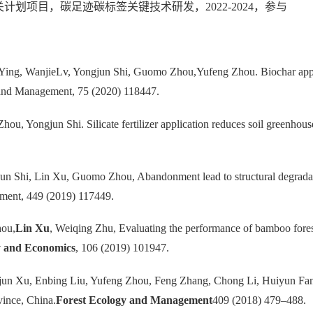
攻关计划项目，碳足迹碳标签关键技术研发，2022-2024，参与
Ying, WanjieLv, Yongjun Shi, Guomo Zhou,Yufeng Zhou. Biochar appli
 and Management, 75 (2020) 118447.
u, Yongjun Shi. Silicate fertilizer application reduces soil greenhou
n Shi, Lin Xu, Guomo Zhou, Abandonment lead to structural degradatio
ment, 449 (2019) 117449.
hou,
Lin Xu
, Weiqing Zhu, Evaluating the performance of bamboo fores
y and Economics
, 106 (2019) 101947.
un Xu, Enbing Liu, Yufeng Zhou, Feng Zhang, Chong Li, Huiyun Fang
ince, China.
Forest Ecology and Management
409 (2018) 479–488.