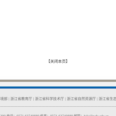
【关闭本页】
环境部
|
浙江省教育厅
|
浙江省科学技术厅
|
浙江省自然资源厅
|
浙江省生
71-63740889 传真：0571-63740889 邮箱：hjkj@zafu.edu.cn