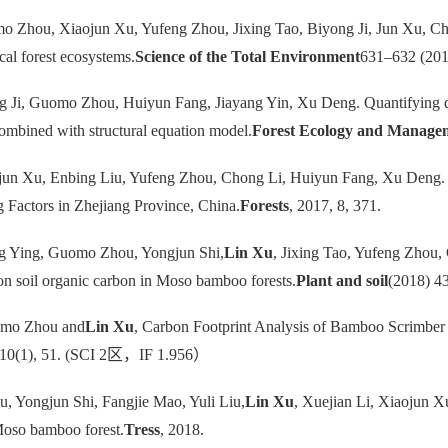
o Zhou, Xiaojun Xu, Yufeng Zhou, Jixing Tao, Biyong Ji, Jun Xu, Ch
cal forest ecosystems.
Science of the Total Environment
631–632 (201
g Ji, Guomo Zhou, Huiyun Fang, Jiayang Yin, Xu Deng. Quantifying dri
ombined with structural equation model.
Forest Ecology and Manage
jun Xu, Enbing Liu, Yufeng Zhou, Chong Li, Huiyun Fang, Xu Deng
 Factors in Zhejiang Province, China.
Forests
, 2017, 8, 371.
ng Ying, Guomo Zhou, Yongjun Shi,
Lin Xu
, Jixing Tao, Yufeng Zhou,
on soil organic carbon in Moso bamboo forests.
Plant and soil
(2018) 4
uomo Zhou and
Lin Xu
, Carbon Footprint Analysis of Bamboo Scrimber
,10(1), 51. (SCI 2区，IF 1.956）
 Yongjun Shi, Fangjie Mao, Yuli Liu,
Lin Xu
, Xuejian Li, Xiaojun Xu
 Moso bamboo forest.
Tress
, 2018.