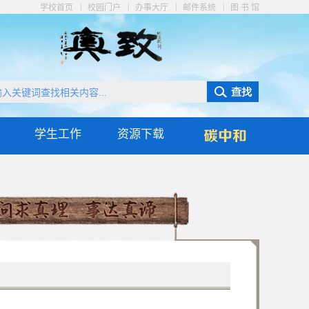
|
|
|
|
学校首页
校园门户
办事大厅
邮件系统
图 书 馆
学生工作
资源下载