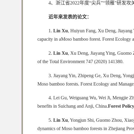
4、浙江省2022年度“尖兵”“领雁”研发
近年来发表的论文：
1.
Lin Xu
, Huiyun Fang, Xu Deng, Jiayang 
capacity in aMoso bamboo forest. Forest Ecology
2.
Lin Xu
, Xu Deng, Jiayang Ying, Guomo Zho
of the Total Environment 747 (2020) 141380.
3. Jiayang Yin, Zhipeng Ge, Xu Deng, Yongju
Moso bamboo forests. Forest Ecology and Manage
4. Lei Gu, Weiguang Wu, Wei Ji, Mengjie Z
benefits in Suichang and Anji, China.
Forest Polic
5.
Lin Xu
, Yongjun Shi, Guomo Zhou, Xiaoj
dynamics of Moso bamboo forests in Zhejiang Prov