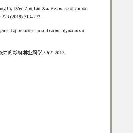
ng Li, Di'en Zhu,
Lin Xu
. Response of carbon
t
223 (2018) 713–722.
agement approaches on soil carbon dynamics in
能力的影响,
林业科学
,53(2),2017.