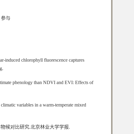
，参与
lar-induced chlorophyll fluorescence captures
g.
r estimate phenology than NDVI and EVI: Effects of
o climatic variables in a warm-temperate mixed
物候对比研究.北京林业大学学报.