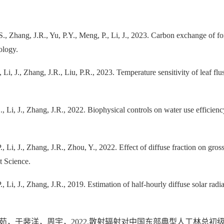
S., Zhang, J.R., Yu, P.Y., Meng, P., Li, J., 2023. Carbon exchange of for
ology.
, Li, J., Zhang, J.R., Liu, P.R., 2023. Temperature sensitivity of leaf 
., Li, J., Zhang, J.R., 2022. Biophysical controls on water use efficienc
, Li, J., Zhang, J.R., Zhou, Y., 2022. Effect of diffuse fraction on gros
t Science.
., Li, J., Zhang, J.R., 2019. Estimation of half-hourly diffuse solar rad
茹，于裴洋，周宇，2022.散射辐射对中国东部典型人工林总初级