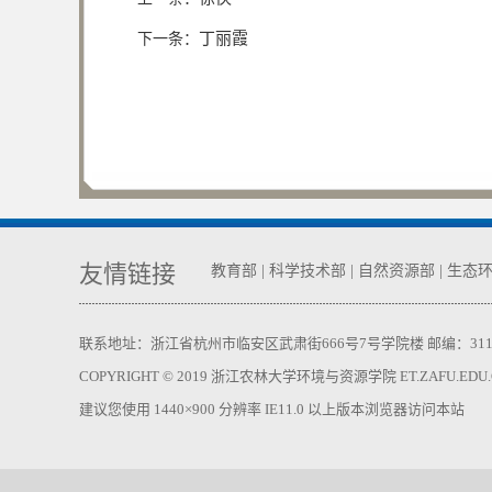
丁丽霞
下一条：
友情链接
教育部
|
科学技术部
|
自然资源部
|
生态
联系地址：浙江省杭州市临安区武肃街666号7号学院楼 邮编：311300 电话：05
COPYRIGHT © 2019 浙江农林大学环境与资源学院 ET.ZAFU.EDU.CN,
建议您使用 1440×900 分辨率 IE11.0 以上版本浏览器访问本站