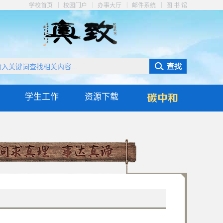
|
|
|
|
学校首页
校园门户
办事大厅
邮件系统
图 书 馆
学生工作
资源下载