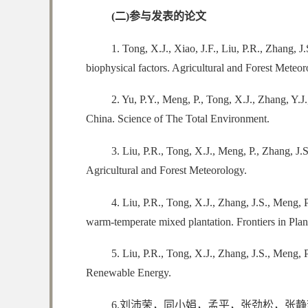
(二)参与发表的论文
1. Tong, X.J., Xiao, J.F., Liu, P.R., Zhang, J.
biophysical factors. Agricultural and Forest Meteor
2. Yu, P.Y., Meng, P., Tong, X.J., Zhang, Y.J.
China. Science of The Total Environment.
3. Liu, P.R., Tong, X.J., Meng, P., Zhang, J.S
Agricultural and Forest Meteorology.
4. Liu, P.R., Tong, X.J., Zhang, J.S., Meng, P.
warm-temperate mixed plantation. Frontiers in Plan
5. Liu, P.R., Tong, X.J., Zhang, J.S., Meng, P
Renewable Energy.
6.刘沛荣，同小娟，孟平，张劲松，张静