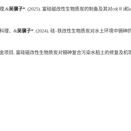
理,&
吴骥子*
. (2025). 富硅磁改性生物质炭的制备及其对cd(Ⅱ)
 赵科理，&
吴骥子*
. (2024). 硅–铁改性生物质炭对水土环境中镉砷的吸
目, 富硅磁改性生物质炭对镉砷复合污染水稻土的修复及机理, 2023-01-