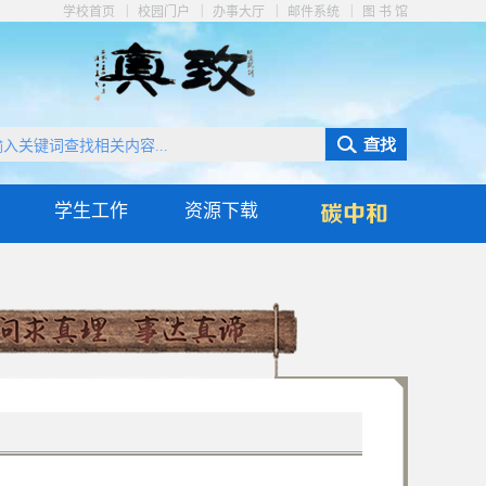
|
|
|
|
学校首页
校园门户
办事大厅
邮件系统
图 书 馆
学生工作
资源下载