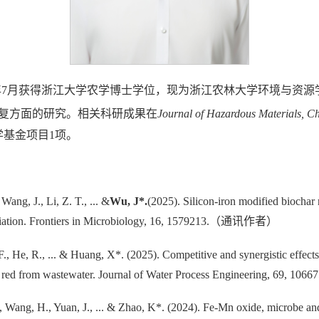
020年7月获得浙江大学农学博士学位，现为浙江农林大学环境与
复方面的研究。相关科研成果在
Journal of Hazardous Materials, C
学基金项目1项。
Wang, J., Li, Z. T., ... &
Wu, J
*
.
(2025). Silicon-iron modified biocha
peciation. Frontiers in Microbiology, 16, 1579213.（通讯作者）
 F., He, R., ... & Huang, X*. (2025). Competitive and synergistic effec
go red from wastewater. Journal of Water Process Engineering,
., Wang, H., Yuan, J., ... & Zhao, K*. (2024). Fe‐Mn oxide, microbe a