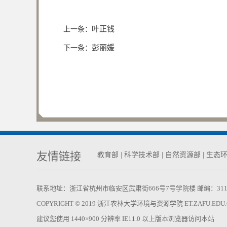
叶正钱
上一条：
彭丽媛
下一条：
友情链接
教育部
|
科学技术部
|
自然资源部
|
生态
联系地址：浙江省杭州市临安区武肃街666号7号学院楼 邮编：311300 电话：05
COPYRIGHT © 2019 浙江农林大学环境与资源学院 ET.ZAFU.EDU.CN,
建议您使用 1440×900 分辨率 IE11.0 以上版本浏览器访问本站