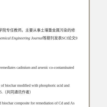
资源学院专任教师。主要从事土壤重金属污染的修
hemical Engineering Journal
等期刊发表SCI论文9
r remediates cadmium and arsenic co-contaminated
ts of biochar modified with phosphoric acid and
 69, 106675.（共同通讯作者）
nd biochar composite for remediation of Cd and As