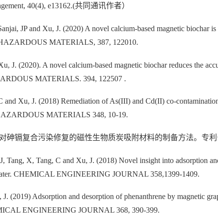
d Management, 40(4), e13162.(共同通讯作者）
anjai, JP and Xu, J. (2020) A novel calcium-based magnetic biochar is e
 OF HAZARDOUS MATERIALS, 387, 122010.
Xu, J. (2020). A novel calcium-based magnetic biochar reduces the accum
AZARDOUS MATERIALS. 394, 122507 .
C and Xu, J. (2018) Remediation of As(III) and Cd(II) co-contaminatio
OF HAZARDOUS MATERIALS 348, 10-19.
砷镉复合污染修复的磁性生物质炭吸附材料的制备方法。专利号：201
J, Tang, X, Tang, C and Xu, J. (2018) Novel insight into adsorption an
s in water. CHEMICAL ENGINEERING JOURNAL 358,1399-1409.
 J. (2019) Adsorption and desorption of phenanthrene by magnetic gra
. CHEMICAL ENGINEERING JOURNAL 368, 390-399.