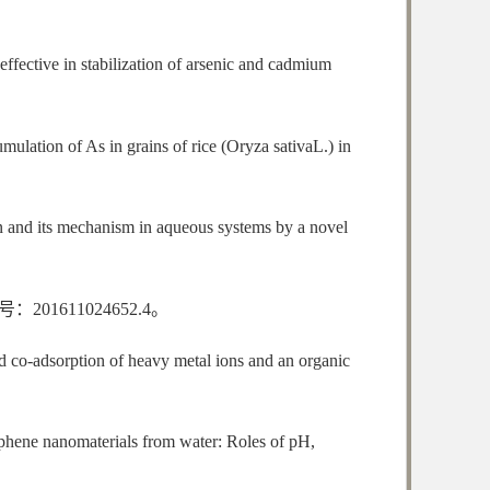
ffective in stabilization of arsenic and cadmium
ulation of As in grains of rice (Oryza sativaL.) in
n and its mechanism in aqueous systems by a novel
611024652.4。
d co-adsorption of heavy metal ions and an organic
phene nanomaterials from water: Roles of pH,