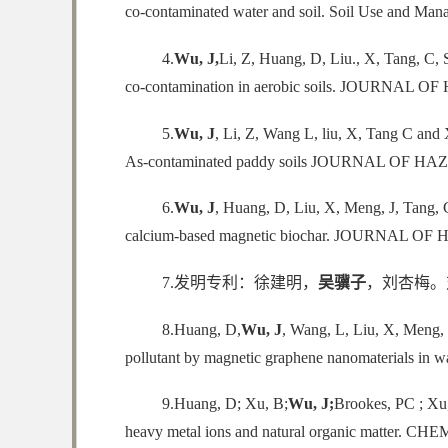
co‐contaminated water and soil. Soil Use an
4.
Wu, J,
Li, Z, Huang, D, Liu., X, Tang, C, S
co-contamination in aerobic soils. JOURNAL
5.
Wu, J
, Li, Z, Wang L, liu, X, Tang C and 
As-contaminated paddy soils JOURNAL OF H
6.
Wu, J
, Huang, D, Liu, X, Meng, J, Tang, 
calcium-based magnetic biochar. JOURNAL 
7.发明专利：徐建明，
吴骥子
，刘杏梅。对
8.Huang, D,
Wu, J
, Wang, L, Liu, X, Meng, 
pollutant by magnetic graphene nanomaterial
9.Huang, D; Xu, B;
Wu, J;
Brookes, PC ; Xu,
heavy metal ions and natural organic matter