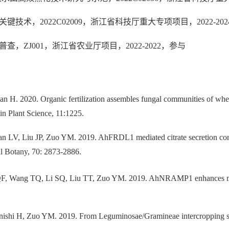
技术，2022C02009，浙江省科技厅重大专项项目，2022-20
，ZJ001，浙江省农业厅项目，2022-2022，参与
ian H. 2020. Organic fertilization assembles fungal communities of whe
 in Plant Science, 11:1225.
 LV, Liu JP, Zuo YM. 2019. AhFRDL1 mediated citrate secretion contri
al Botany, 70: 2873-2886.
QF, Wang TQ, Li SQ, Liu TT, Zuo YM. 2019. AhNRAMP1 enhances manga
hi H, Zuo YM. 2019. From Leguminosae/Gramineae intercropping syste