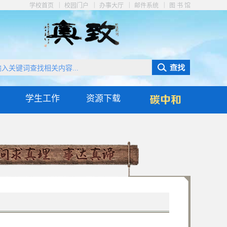
|
|
|
|
学校首页
校园门户
办事大厅
邮件系统
图 书 馆
学生工作
资源下载