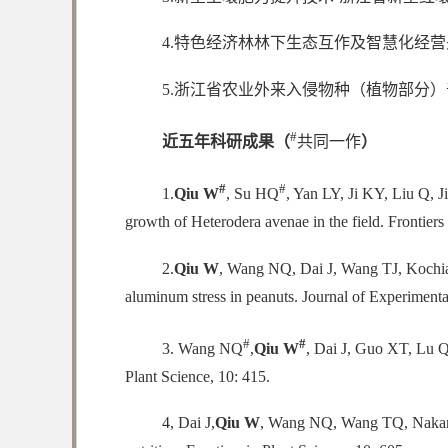
4.特色经济林林下生态互作及智慧化经营关键
5.浙江省农业外来入侵物种（植物部分）普查
#
近五年科研成果（
共同一作
）
#
#
1.
Qiu W
, Su HQ
, Yan LY, Ji KY, Liu Q, J
growth of Heterodera avenae in the field. Frontiers
2.
Qiu W
, Wang NQ, Dai J, Wang TJ, Kochian
aluminum stress in peanuts. Journal of Experiment
#
#
3. Wang NQ
,
Qiu W
, Dai J, Guo XT, Lu 
Plant Science, 10: 415.
4, Dai J,
Qiu W
, Wang NQ, Wang TQ, Nakanis