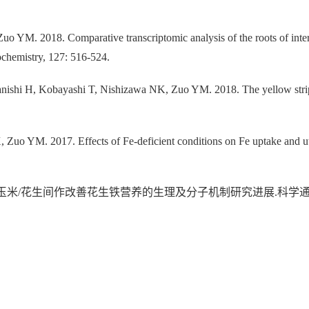
o YM. 2018. Comparative transcriptomic analysis of the roots of inter
ochemistry, 127: 516-524.
nishi H, Kobayashi T, Nishizawa NK, Zuo YM. 2018. The yellow stripe
uo YM. 2017. Effects of Fe-deficient conditions on Fe uptake and util
9.玉米/花生间作改善花生铁营养的生理及分子机制研究进展.科学通报, 64: