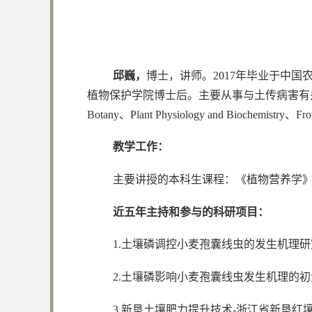
邱巍，
博士，讲师。2017年毕业于中国
植物保护学院博士后。主要从事与土传病害有关的植物
Botany、Plant Physiology and Biochem
教学工作：
主要讲授的本科生课程：《植物营养学
近五年主持和参与的科研项目：
1.土壤磷调控小麦孢囊线虫的发生机理研究，3
2.土壤磷影响小麦孢囊线虫发生机理的初步研
3.新垦土壤肥力提升技术-浙江省新垦红壤水