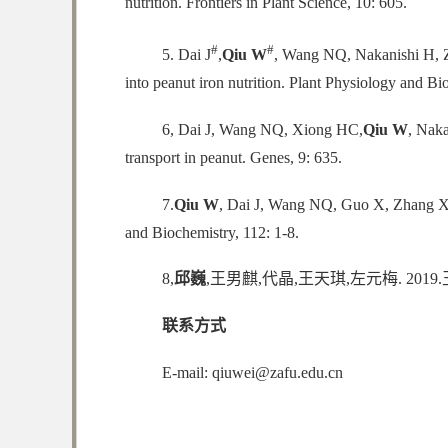
nutrition. Frontiers in Plant Science, 10: 605.
#
#
5. Dai J
,
Qiu W
, Wang NQ, Nakanishi H, Zu
into peanut iron nutrition. Plant Physiology and Bi
6, Dai J, Wang NQ, Xiong HC,
Qiu W
, Naka
transport in peanut. Genes, 9: 635.
7.
Qiu W
, Dai J, Wang NQ, Guo X, Zhang X, Z
and Biochemistry, 112: 1-8.
8,
邱巍
,王男麒,代晶,王天琪,左元梅. 201
联系方式
E-mail: qiuwei@zafu.edu.cn