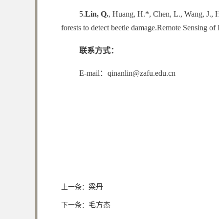
5.
Lin, Q.
, Huang, H.*, Chen, L., Wang, J., 
forests to detect beetle damage.Remote Sensing o
联系方式：
E-mail：qinanlin@zafu.edu.cn
梁丹
上一条：
毛方杰
下一条：