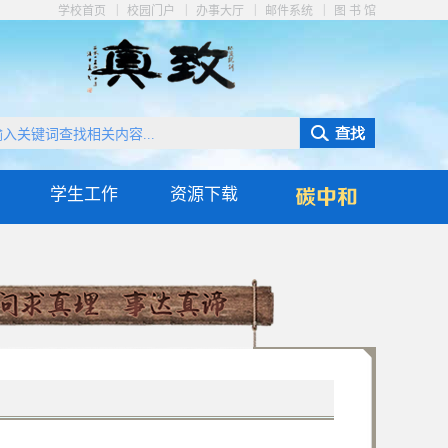
|
|
|
|
学校首页
校园门户
办事大厅
邮件系统
图 书 馆
学生工作
资源下载