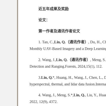
近五年成果及奖励
论文：
第一作者及通讯作者论文
1. Tan, C.,
Lin, Q.
（通讯作者）
, Du, H., C
Monthly UAV-Based Imagery and a Deep Learning
2. Wang, J.,
Lin, Q.
（通讯作者）
, Meng, S.
Detection and Ranging.Forests, 2024,15(1), 112.
3.
Lin, Q.
*, Huang, H., Wang, J., Chen, L., Du
hyperspectral, thermal, and lidar data fusion.Inte
4. Wang, J., Meng, S.*,
Lin, Q.
, Liu, Y., Hu
2022, 12(9), 4372.