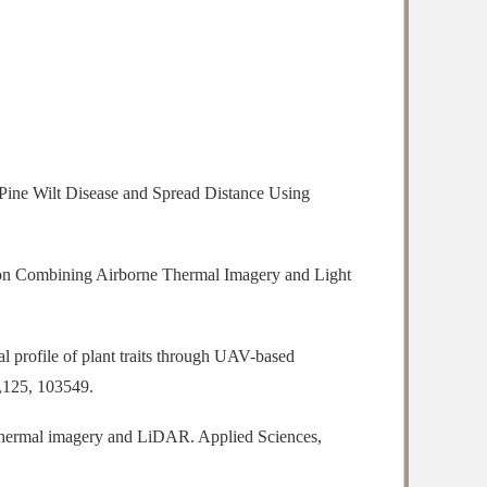
of Pine Wilt Disease and Spread Distance Using
ation Combining Airborne Thermal Imagery and Light
al profile of plant traits through UAV-based
3,125, 103549.
 thermal imagery and LiDAR. Applied Sciences,