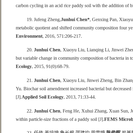
carbon cycling in an acid rice paddy soil with the addition of bi
19. Jufeng Zheng,
Junhui Chen*
, Genxing Pan, Xiaoyu
metabolic quotient and shifted community composition four years
Environment
, 2016, 571:206-217.
20.
Junhui Chen
, Xiaoyu Liu, Lianqing Li, Jinwei Zhe
but variable change in community composition of bacteria in top
Ecology
, 2015, 91(0):68-79.
21.
Junhui Chen
, Xiaoyu Liu, Jinwei Zheng, Bin Zhan
Yu. Biochar soil amendment increased bacterial but decreased 
[J]
.
Applied Soil Ecology
, 2013, 71:33-44.
22.
Junhui Chen
, Feng He, Xuhui Zhang, Xuan Sun, Juf
within particle-size fractions of a paddy soil [J].
FEMS Microbi
23. 任依,姜培坤,鲁长根,邵建均,周雪娥,
陈俊辉
.炭