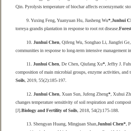
Qin. Pyrolysis temperature of biochar affects ecoenzymatic stoi
9. Yuxing Feng, Yuanyuan Hu, Jiasheng Wu
*
,
Junhui C
torreya grandis plantation in response to root rot disease.
Fores
10.
Junhui Chen
, Qifeng Wu, Songhao Li, Jiangfei Ge
communities in response to long-term intensive management in
11.
Junhui Chen
, De Chen, Qiufang Xu
*
, Jeffry J. Fu
composition of main microbial groups, enzyme activities, and tem
Soils
, 2019, 55(2):185-197.
12.
Junhui Chen
, Xuan Sun, Jufeng Zheng
*
, Xuhui Zh
changes temperature sensitivity of soil respiration and composi
[J].
Biology and Fertility of Soils
, 2018, 54(2):175-188.
13. Shengyan Huang, Mingjuan Shan,
Junhui Chen*
, 