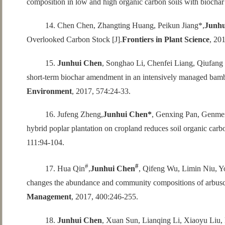
composition in low and high organic carbon soils with biocha
14. Chen Chen, Zhangting Huang, Peikun Jiang*,
Junhu
Overlooked Carbon Stock [J].
Frontiers in Plant Science
, 20
15.
Junhui Chen
, Songhao Li, Chenfei Liang, Qiufang 
short-term biochar amendment in an intensively managed bamboo 
Environment
, 2017, 574:24-33.
16. Jufeng Zheng,
Junhui Chen*
, Genxing Pan, Genmei
hybrid poplar plantation on cropland reduces soil organic car
111:94-104.
#
#
17. Hua Qin
,
Junhui Chen
, Qifeng Wu, Limin Niu, Y
changes the abundance and community compositions of arbuscu
Management
, 2017, 400:246-255.
18.
Junhui Chen
, Xuan Sun, Lianqing Li, Xiaoyu Liu,