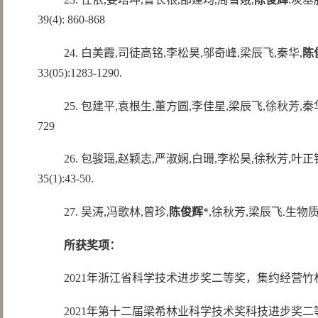
39(4): 860-868
24. 白美霞,司徒高铭,李松昊,邬奇峰,梁辰飞,秦华,
陈
33(05):1283-1290.
25. 包建平,袁根生,董方圆,李佳星,梁辰飞,徐秋芳,秦
729
26. 包骏瑶,赵颖志,严淑娴,白珊,李松昊,徐秋芳,叶正
35(1):43-50.
27. 吴涛,冯歌林,曾珍,
陈俊辉
*,徐秋芳,梁辰飞.生物
所获奖项：
2021年浙江省科学技术进步奖二等奖，集约经营
2021年第十二届梁希林业科学技术奖科技进步奖