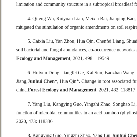
limitation and community structure in a subtropical broadleaf
4. Qifeng Wu, Ruiyuan Lian, Meixia Bai, Jianping Bao,
mitigated the stimulation of organic amendments on soil respirati
5. Caixia Liu, Yan Zhou, Hua Qin, Chenfei Liang, Shuai
soil bacterial and fungal abundances, co-occurrence networks an
Ecology and Management
, 2021, 498: 119549
6. Huiyun Dong, Jiangfei Ge, Kai Sun, Baozhan Wang, 
Jiang,
Junhui Chen*
, Hua Qin
*
. Change in root-associated fu
china.
Forest Ecology and Management
, 2021, 482: 118817
7. Yang Liu, Kangying Guo, Yingzhi Zhao, Songhao Li
function of microbial communities in an acid bamboo (phyllostac
2020, 473: 118336
8. Kangying Guo, Yingzhi Zhao, Yang Liu,
Junhui Che