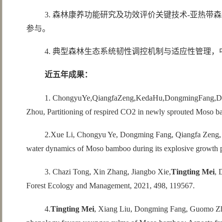
3. 森林康养功能研究及功效评价关键技术-亚热带森林
参与。
4. 典型森林生态系统韧性调控机制与适应性管理，中国
近五年成果
：
1. ChongyuYe,QiangfaZeng,KedaHu,DongmingFang,Dir
Zhou, Partitioning of respired CO2 in newly sprouted Moso ba
2.Xue Li, Chongyu Ye, Dongming Fang, Qiangfa Zeng, 
water dynamics of Moso bamboo during its explosive growth p
3. Chazi Tong, Xin Zhang, Jiangbo Xie,
Tingting Mei
, 
Forest Ecology and Management, 2021, 498, 119567.
4.
Tingting Mei
, Xiang Liu, Dongming Fang, Guomo Zho