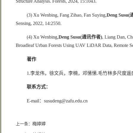
Structure Analysis. Forests, 2024, 15:1043.
(3) Xu Wenbing, Fang Zihao, Fan Suying,
Deng Susu(
Sensing, 2022, 14:2550.
(4) Xu Wenbing,
Deng Susu(
通讯作者)
, Liang Dan, Ch
Broadleaf Urban Forests Using UAV LiDAR Data, Remote Sen
著作
1.李龙伟，徐文兵，李楠，邓愫愫.毛竹林多尺度遥感监测方法.浙
联系方式：
E-mail：susudeng@zafu.edu.cn
梅婷婷
上一条：