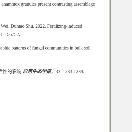
n anammox granules present contrasting assemblage
Wei, Duntao Shu. 2022. Fertilizing-induced
41: 156752.
phic patterns of fungal communities in bulk soil
活性的影响.
应用生态学报
，33: 1233-1239.