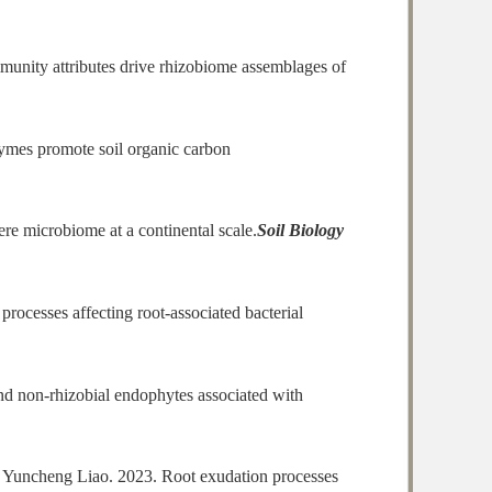
unity attributes drive rhizobiome assemblages of
zymes promote soil organic carbon
e microbiome at a continental scale.
Soil Biology
ocesses affecting root-associated bacterial
nd non-rhizobial endophytes associated with
 Yuncheng Liao. 2023. Root exudation processes