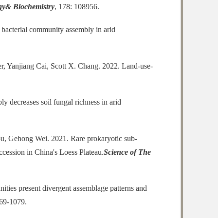
ogy& Biochemistry
, 178: 108956.
bacterial community assembly in arid
r, Yanjiang Cai, Scott X. Chang. 2022. Land-use-
decreases soil fungal richness in arid
u, Gehong Wei. 2021. Rare prokaryotic sub-
ccession in China's Loess Plateau.
Science of The
ies present divergent assemblage patterns and
069-1079.