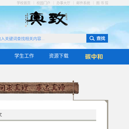
|
|
|
|
学校首页
校园门户
办事大厅
邮件系统
图 书 馆
学生工作
资源下载
文