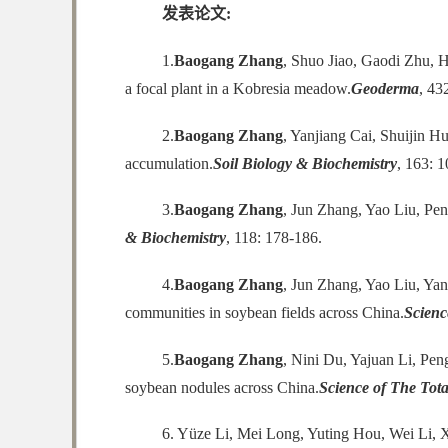
发表论文
:
1.
Baogang Zhang
, Shuo Jiao, Gaodi Zhu, H
a focal plant in a Kobresia meadow.
Geoderma
, 43
2.
Baogang Zhang
, Yanjiang Cai, Shuijin H
accumulation.
Soil Biology & Biochemistry
, 163: 
3.
Baogang Zhang
, Jun Zhang, Yao Liu, Pen
& Biochemistry
, 118: 178-186.
4.
Baogang Zhang
, Jun Zhang, Yao Liu, Yan
communities in soybean fields across China.
Scienc
5.
Baogang Zhang
, Nini Du, Yajuan Li, Pen
soybean nodules across China.
Science of The Tot
6. Yüze Li, Mei Long, Yuting Hou, Wei Li, X