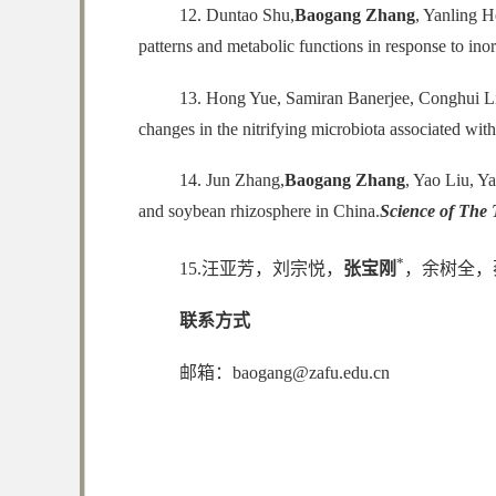
12. Duntao Shu,
Baogang Zhang
, Yanling 
patterns and metabolic functions in response to inor
13. Hong Yue, Samiran Banerjee, Conghui 
changes in the nitrifying microbiota associated with 
14. Jun Zhang,
Baogang Zhang
, Yao Liu, Y
and soybean rhizosphere in China.
Science of The 
*
15.汪亚芳，刘宗悦，
张宝刚
，余树全，
联系方式
邮箱：baogang@zafu.edu.cn