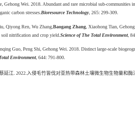
He, Gehong Wei. 2018. Abundant and rare microbial sub-communities i
ganic carbon stresses.
Bioresource Technology
, 265: 299-309.
Liu, Qiyong Ren, Wu Zhang,
Baogang Zhang
, Xiaohong Tian, Gehong 
soil nitrification and crop yield.
Science of The Total Environment
, 8
anqing Guo, Peng Shi, Gehong Wei. 2018. Distinct large-scale biogeogra
Total Environment
, 644: 791-800.
蔡延江. 2022.入侵毛竹皆伐对亚热带森林土壤微生物生物量和酶