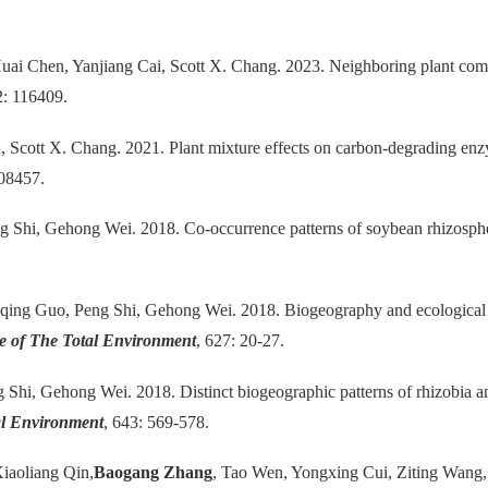
uai Chen, Yanjiang Cai, Scott X. Chang. 2023. Neighboring plant comm
2: 116409.
u, Scott X. Chang. 2021. Plant mixture effects on carbon-degrading en
108457.
g Shi, Gehong Wei. 2018. Co-occurrence patterns of soybean rhizospher
qing Guo, Peng Shi, Gehong Wei. 2018. Biogeography and ecological pr
e of The Total Environment
, 627: 20-27.
g Shi, Gehong Wei. 2018. Distinct biogeographic patterns of rhizobia a
al Environment
, 643: 569-578.
iaoliang Qin,
Baogang Zhang
, Tao Wen, Yongxing Cui, Ziting Wang,