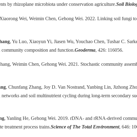
nts by rhizoplane microbiota under conservation agriculture.
Soil Biol
 Xiaorong Wei, Weimin Chen, Gehong Wei. 2022. Linking soil fungi to 
hang
, Yu Luo, Xiaoyun Yi, Jiasen Wu, Youchao Chen, Tushar C. Sarke
ial community composition and function.
Geoderma
, 426: 116056.
ang, Weimin Chen, Gehong Wei. 2021. Stochastic community assembly 
ang
, Chunfang Zhang, Joy D. Van Nostrand, Yanbing Lin, Jizhong Zho
networks and soil multinutrient cycling during long-term secondary su
ng
, Yanling He, Gehong Wei. 2019. rDNA- and rRNA-derived communit
ate treatment process trains.
Science of The Total Environment
, 646: 1