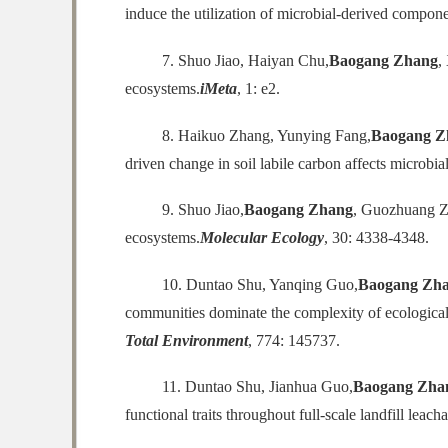
induce the utilization of microbial-derived compone
7. Shuo Jiao, Haiyan Chu,
Baogang Zhang
,
ecosystems.
iMeta
, 1: e2.
8. Haikuo Zhang, Yunying Fang,
Baogang Z
driven change in soil labile carbon affects microb
9. Shuo Jiao,
Baogang Zhang
, Guozhuang Zh
ecosystems.
Molecular Ecology
, 30: 4338-4348.
10. Duntao Shu, Yanqing Guo,
Baogang Zh
communities dominate the complexity of ecological 
Total Environment
, 774: 145737.
11. Duntao Shu, Jianhua Guo,
Baogang Zha
functional traits throughout full-scale landfill leach