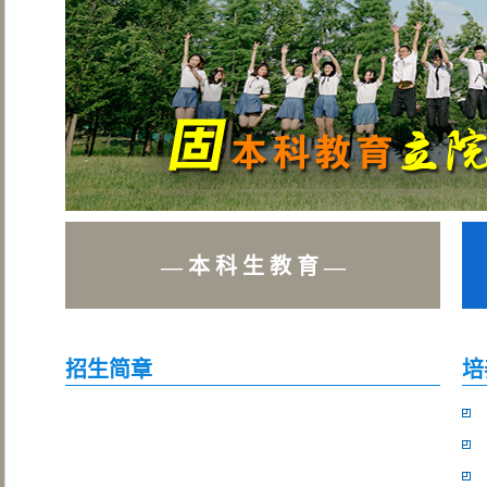
— 本 科 生 教 育 —
招生简章
培