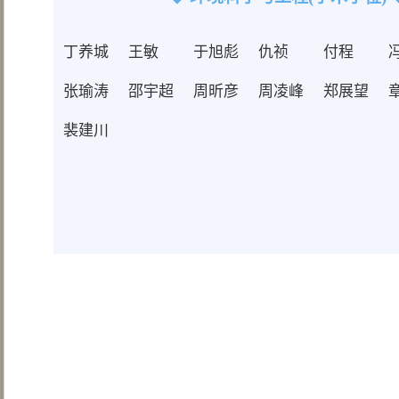
丁养城
王敏
​于旭彪
仇祯
付程
张瑜涛
邵宇超
周昕彦
周凌峰
郑展望
裴建川