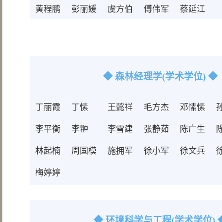
黄程鹏
彭丽媛
虞方伯
傅伟军
蔡延江
◆ 森林经理学(学术学位) ◆
丁丽霞
丁愫
王懿祥
毛方杰
邓愫愫
李平衡
李翀
李雪建
张静茹
陈广生
林起楠
周国模
施拥军
徐小军
徐文兵
梅婷婷
◆ 环境科学与工程(学术学位) 