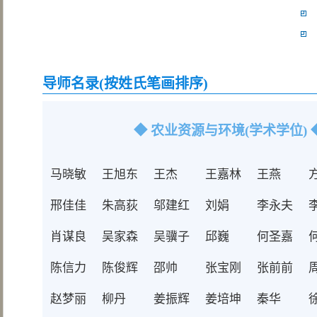
导师名录(按姓氏笔画排序)
◆ 农业资源与环境(学术学位) 
马晓敏
王旭东
王杰
​王嘉林
王燕
邢佳佳
朱高荻
邬建红
刘娟
李永夫
肖谋良
吴家森
吴骥子
邱巍
何圣嘉
陈信力
陈俊辉
邵帅
张宝刚
张前前
赵梦丽
柳丹
​姜振辉
姜培坤
秦华