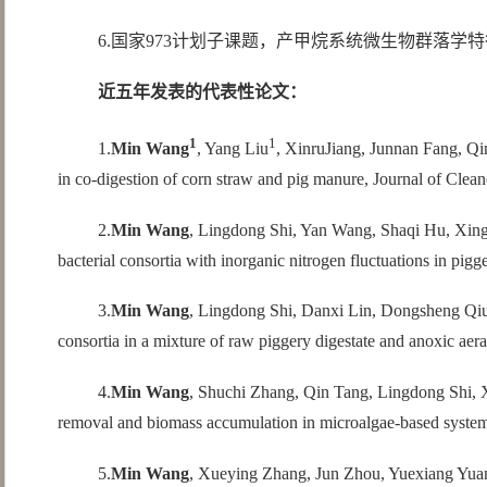
6.国家973计划子课题，产甲烷系统微生物群落学特征解析（
近五年发表的代表性论文：
1
1
1.
Min Wang
, Yang Liu
, XinruJiang, Junnan Fang, Qi
in co-digestion of corn straw and pig manure, Journal of Clea
2.
Min Wang
, Lingdong Shi, Yan Wang, Shaqi Hu, Xingm
bacterial consortia with inorganic nitrogen fluctuations in pig
3.
Min Wang
, Lingdong Shi, Danxi Lin, Dongsheng Qiu,
consortia in a mixture of raw piggery digestate and anoxic aer
4.
Min Wang
, Shuchi Zhang, Qin Tang, Lingdong Shi, Xi
removal and biomass accumulation in microalgae-based system 
5.
Min Wang
, Xueying Zhang, Jun Zhou, Yuexiang Yuan