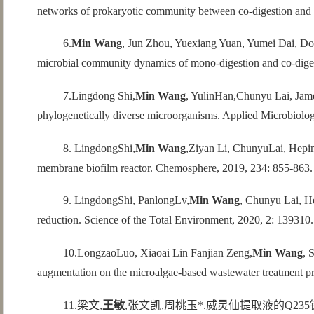
networks of prokaryotic community between co-digestion and 
6.
Min Wang
, Jun Zhou, Yuexiang Yuan, Yumei Dai, Do
microbial community dynamics of mono-digestion and co-digest
7.Lingdong Shi,
Min Wang
, YulinHan,Chunyu Lai, Jame
phylogenetically diverse microorganisms. Applied Microbiolo
8. LingdongShi,
Min Wang
,Ziyan Li, ChunyuLai, Heping
membrane biofilm reactor. Chemosphere, 2019, 234: 855-863.
9. LingdongShi, PanlongLv,
Min Wang
, Chunyu Lai, H
reduction. Science of the Total Environment, 2020, 2: 139310.
10.LongzaoLuo, Xiaoai Lin Fanjian Zeng,
Min Wang
, 
augmentation on the microalgae-based wastewater treatment pr
11.梁文,
王敏
,张文凯,周桃玉*.威灵仙提取液的Q235钢缓蚀性