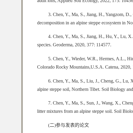
addit ions, Applied Soil Ecology, 2022, 173: 1043
3. Chen, Y., Ma, S., Jiang, H., Yangzom, D., 
decomposition in an alpine steppe ecosystem in Nor
4. Chen, Y., Ma, S., Jiang, H., Hu, Y., Lu, X.
species. Geoderma, 2020, 377: 114577.
5. Chen, Y., Wieder, W.R., Hermes, A.L., Hinck
Colorado Rocky Mountains,U.S.A. Catena, 2020, 
6. Chen, Y., Ma, S., Liu, J., Cheng, G., Lu, 
alpine steppe soil, Northern Tibet. Soil Biology a
7. Chen, Y., Ma, S., Sun, J., Wang, X., Cheng
litter mixtures from an alpine steppe soil. Soil Bi
(二)参与发表的论文