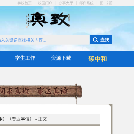
|
|
|
|
学校首页
校园门户
办事大厅
邮件系统
图 书 馆
学生工作
资源下载
用）（专业学位）
-
正文