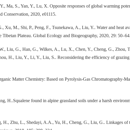
 Y., Ma, S., Yan, Y., Lu, X. Opposite responses of global warming poten
nd Conservation, 2020, e01115.
G., Xu, M., Shi, P., Peng, F., Tsunekawa, A., Liu, Y.. Water and heat av
the Tibetan Plateau. Global Ecology and Biogeography, 2020, 29: 50–64
 W., Liu, G., Han, G., Wilkes, A., Lu, X., Chen, Y., Cheng, G., Zhou, T
ou, H., Liu, Y., Li, Y., Liu, S.. Reconsidering the efficiency of grazin
 Organic Matter Chemistry: Based on Pyrolysis-Gas Chromatography-
ang, H..Squalene found in alpine grassland soils under a harsh environm
g, H., Zhu, L., Shedayi, A.A., Yu, H., Cheng, G., Liu, G.. Linkages of 