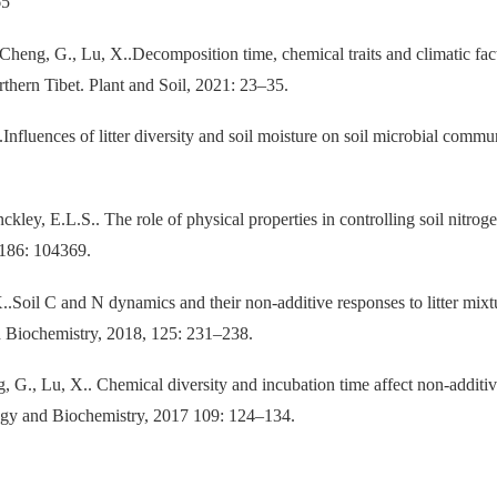
65
Cheng, G., Lu, X..Decomposition time, chemical traits and climatic fact
thern Tibet. Plant and Soil, 2021: 23–35.
.Influences of litter diversity and soil moisture on soil microbial commu
ley, E.L.S.. The role of physical properties in controlling soil nitroge
186: 104369.
X..Soil C and N dynamics and their non-additive responses to litter mixt
nd Biochemistry, 2018, 125: 231–238.
, G., Lu, X.. Chemical diversity and incubation time affect non-additiv
ology and Biochemistry, 2017 109: 124–134.