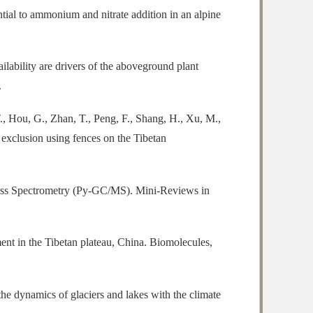
tial to ammonium and nitrate addition in an alpine
ailability are drivers of the aboveground plant
.
., Hou, G., Zhan, T., Peng, F., Shang, H., Xu, M.,
g exclusion using fences on the Tibetan
Mass Spectrometry (Py-GC/MS). Mini-Reviews in
ent in the Tibetan plateau, China. Biomolecules,
the dynamics of glaciers and lakes with the climate