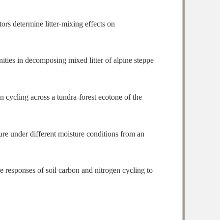
ors determine litter-mixing effects on
nities in decomposing mixed litter of alpine steppe
n cycling across a tundra-forest ecotone of the
ure under different moisture conditions from an
e responses of soil carbon and nitrogen cycling to