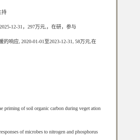
主持
5-12-31，297万元,，在研，参与
-01-01至2023-12-31, 58万元,在
he priming of soil organic carbon during veget ation
e responses of microbes to nitrogen and phosphorus