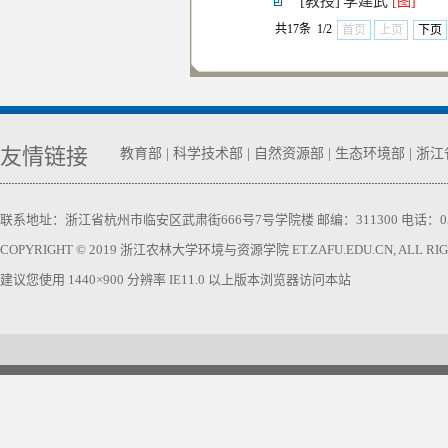
[教授]
李建武
[图]
共17条 1/2
首页
上页
下页
友情链接
教育部
|
科学技术部
|
自然资源部
|
生态环境部
|
浙江
联系地址：浙江省杭州市临安区武肃街666号7号学院楼 邮编：311300 电话：0571-63740
COPYRIGHT © 2019 浙江农林大学环境与资源学院 ET.ZAFU.EDU.CN, ALL RIGH
建议您使用 1440×900 分辨率 IE11.0 以上版本浏览器访问本站